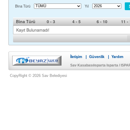
Bina Türü
Yıl
Bina Türü
0 - 3
4 - 5
6 - 10
11 -
Kayıt Bulunamadı!
İletişim
Güvenlik
Yardım
|
|
Sav Kasabası/ısparta Isparta / ISP
CopyRight © 2026 Sav Belediyesi